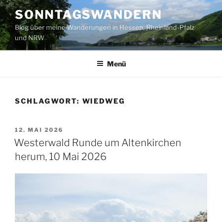
Zum
SONNTAGSWANDERN
Inhalt
Blog über meine Wanderungen in Hessen, Rheinland-Pfalz
springen
und NRW
Menü
SCHLAGWORT:
WIEDWEG
VERÖFFENTLICHT
12. MAI 2026
AM
Westerwald Runde um Altenkirchen
herum, 10 Mai 2026