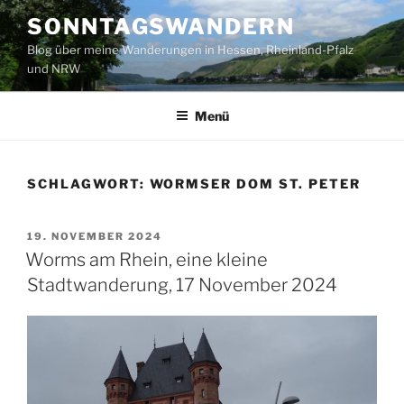
Zum
SONNTAGSWANDERN
Inhalt
Blog über meine Wanderungen in Hessen, Rheinland-Pfalz
springen
und NRW
Menü
SCHLAGWORT:
WORMSER DOM ST. PETER
VERÖFFENTLICHT
19. NOVEMBER 2024
AM
Worms am Rhein, eine kleine
Stadtwanderung, 17 November 2024