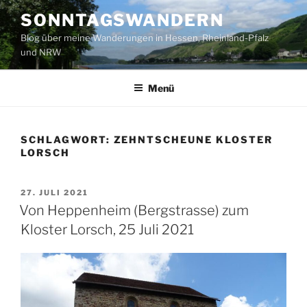
Zum
SONNTAGSWANDERN
Inhalt
Blog über meine Wanderungen in Hessen, Rheinland-Pfalz
springen
und NRW
Menü
SCHLAGWORT:
ZEHNTSCHEUNE KLOSTER
LORSCH
VERÖFFENTLICHT
27. JULI 2021
AM
Von Heppenheim (Bergstrasse) zum
Kloster Lorsch, 25 Juli 2021