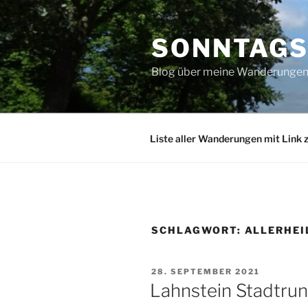
Zum
Inhalt
SONNTAG
springen
Blog über meine Wanderungen 
Liste aller Wanderungen mit Link 
SCHLAGWORT:
ALLERHEI
VERÖFFENTLICHT
28. SEPTEMBER 2021
AM
Lahnstein Stadtru