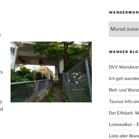
WANDERMON
Wandermonat
s
WANDER BLO
DVV Wanderan
us
Ich geh wande
Reit- und Wand
Taunus Info u
e
nd
Der Eifelyeti -
Lonewalker – 
Liste aller Wa