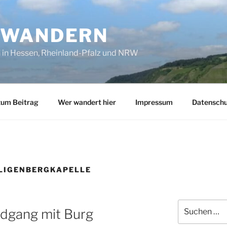
SWANDERN
in Hessen, Rheinland-Pfalz und NRW
zum Beitrag
Wer wandert hier
Impressum
Datenschu
LIGENBERGKAPELLE
Suchen
ndgang mit Burg
nach: