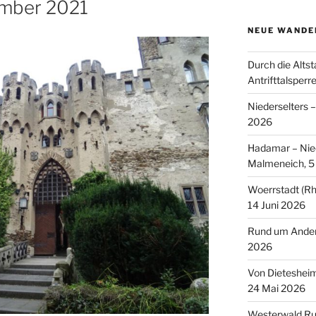
ember 2021
NEUE WANDE
Durch die Altst
Antrifttalsperr
Niederselters 
2026
Hadamar – Nied
Malmeneich, 5 
Woerrstadt (Rh
14 Juni 2026
Rund um Andern
2026
Von Dieteshei
24 Mai 2026
Westerwald Ru