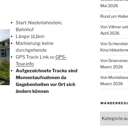
Mai 2026
Rund um Hailer
Start: Niederlahnstein,
Von Villmar ue
Bahnhof
April 2026
Länge: 11,1km
Markierung: keine
Von Schierstei
Kirschbluetenw
durchgehende
GPS Track: Link zu
GPS-
Von Graeveneck
Tour.info
Maerz 2026
Aufgezeichnete Tracks sind
Von Montabaur
Momentaufnahmen da
Maerz 2026
Gegebenheiten vor Ort sich
ändern können
WANDERREGI
Wanderregion