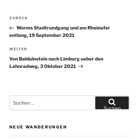
Beitragsnavigation
Vorheriger
ZURÜCK
Beitrag
Worms Stadtrundgang und am Rheinufer
entlang, 19 September 2021
Nächster
WEITER
Beitrag
Von Balduinstein nach Limburg ueber den
Lahnradweg, 3 Oktober 2021
Suchen
nach:
Suchen
NEUE WANDERUNGEN