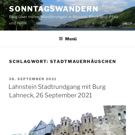
Zum
SONNTAGSWANDERN
Inhalt
Blog über meine Wanderungen in Hessen, Rheinland-Pfalz
springen
und NRW
Menü
SCHLAGWORT:
STADTMAUERHÄUSCHEN
VERÖFFENTLICHT
28. SEPTEMBER 2021
AM
Lahnstein Stadtrundgang mit Burg
Lahneck, 26 September 2021