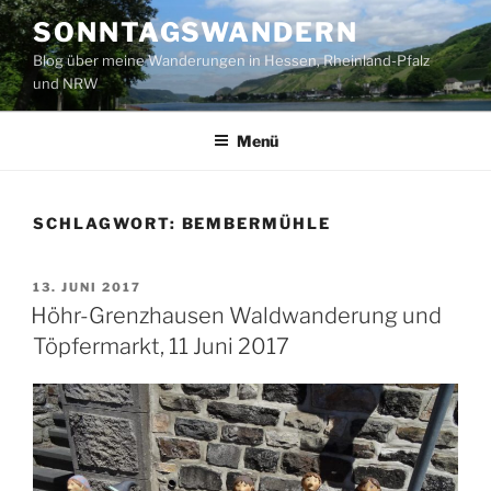
Zum
SONNTAGSWANDERN
Inhalt
Blog über meine Wanderungen in Hessen, Rheinland-Pfalz
springen
und NRW
Menü
SCHLAGWORT:
BEMBERMÜHLE
VERÖFFENTLICHT
13. JUNI 2017
AM
Höhr-Grenzhausen Waldwanderung und
Töpfermarkt, 11 Juni 2017