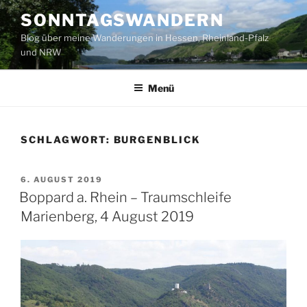
Zum
SONNTAGSWANDERN
Inhalt
Blog über meine Wanderungen in Hessen, Rheinland-Pfalz
springen
und NRW
Menü
SCHLAGWORT:
BURGENBLICK
VERÖFFENTLICHT
6. AUGUST 2019
AM
Boppard a. Rhein – Traumschleife
Marienberg, 4 August 2019