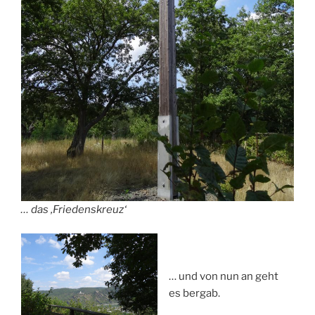
… das ‚Friedenskreuz‘
… und von nun an geht
es bergab.