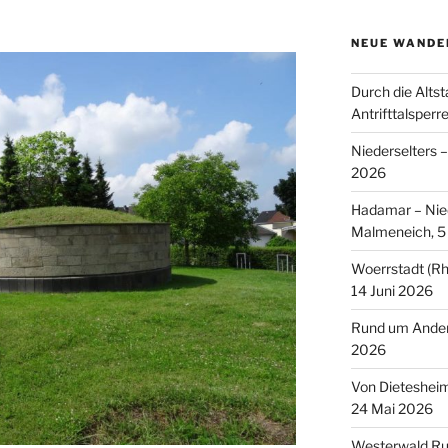
NEUE WANDE
Durch die Altst
Antrifttalsperr
Niederselters 
2026
Hadamar – Nied
Malmeneich, 5 
Woerrstadt (Rh
14 Juni 2026
Rund um Andern
2026
Von Dieteshei
24 Mai 2026
Westerwald Ru