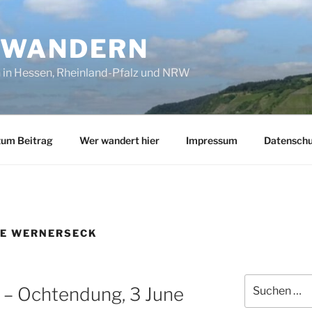
SWANDERN
in Hessen, Rheinland-Pfalz und NRW
zum Beitrag
Wer wandert hier
Impressum
Datenschu
NE WERNERSECK
Suchen
t – Ochtendung, 3 June
nach: