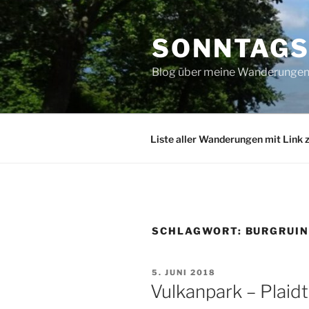
Zum
Inhalt
SONNTAG
springen
Blog über meine Wanderungen 
Liste aller Wanderungen mit Link 
SCHLAGWORT:
BURGRUI
VERÖFFENTLICHT
5. JUNI 2018
AM
Vulkanpark – Plaid