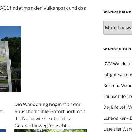
r A61 findet man den Vulkanpark und das
WANDERMON
Wandermonat
WANDER BLO
DVV Wanderan
Ich geh wande
Reit- und Wand
Taunus Info u
Die Wanderung beginnt an der
Der Eifelyeti -
re
Rauschermühle. Sofort hört man
Lonewalker – 
die Nette wie sie über das
Gestein hinweg 'rauscht'.
Liste aller Wa