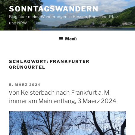
Zum
SONNTAGSWANDERN
Inhalt
Blog über meine Wanderungen in Hessen, Rheinland-Pfalz
springen
und NRW
Menü
SCHLAGWORT:
FRANKFURTER
GRÜNGÜRTEL
VERÖFFENTLICHT
5. MÄRZ 2024
AM
Von Kelsterbach nach Frankfurt a. M.
immer am Main entlang, 3 Maerz 2024