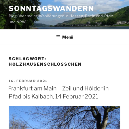
Zum
SONNTAGSWANDERN
Inhalt
Blog über meine Wanderungen in Hessen, Rheinland-Pfalz
springen
und NRW
Menü
SCHLAGWORT:
HOLZHAUSENSCHLÖSSCHEN
VERÖFFENTLICHT
16. FEBRUAR 2021
AM
Frankfurt am Main – Zeil und Hölderlin
Pfad bis Kalbach, 14 Februar 2021