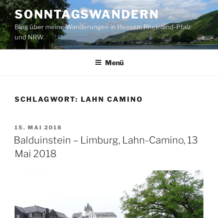
Zum
SONNTAGSWANDERN
Inhalt
Blog über meine Wanderungen in Hessen, Rheinland-Pfalz
springen
und NRW
Menü
SCHLAGWORT:
LAHN CAMINO
VERÖFFENTLICHT
15. MAI 2018
AM
Balduinstein – Limburg, Lahn-Camino, 13
Mai 2018