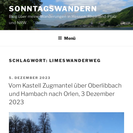
Zum
SONNTAGSWANDERN
Inhalt
Blog über meine Wanderungen in Hessen, Rheinland-Pfalz
springen
und NRW
Menü
SCHLAGWORT:
LIMESWANDERWEG
VERÖFFENTLICHT
5. DEZEMBER 2023
AM
Vom Kastell Zugmantel über Oberlibbach
und Hambach nach Orlen, 3 Dezember
2023