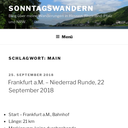
Zum
SONNTAGSWANDERN
Inhalt
Blog über meine Wanderungen in Hessen, Rheinland-Pfalz
springen
und NRW
Menü
SCHLAGWORT:
MAIN
VERÖFFENTLICHT
25. SEPTEMBER 2018
AM
Frankfurt a.M. – Niederrad Runde, 22
September 2018
Start – Frankfurt a.M., Bahnhof
Länge: 21 km