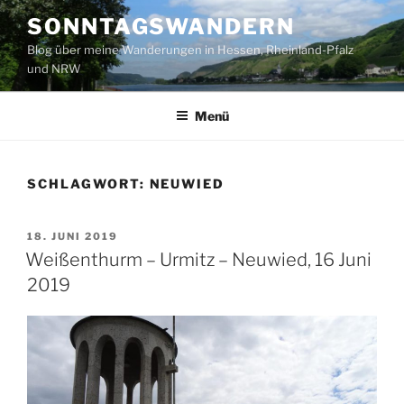
Zum
SONNTAGSWANDERN
Inhalt
Blog über meine Wanderungen in Hessen, Rheinland-Pfalz
springen
und NRW
Menü
SCHLAGWORT:
NEUWIED
VERÖFFENTLICHT
18. JUNI 2019
AM
Weißenthurm – Urmitz – Neuwied, 16 Juni
2019