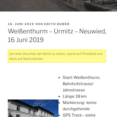
VERÖFFENTLICHT
18. JUNI 2019
VON
EDITH HUBER
AM
Weißenthurm – Urmitz – Neuwied,
16 Juni 2019
Um eine Vorschau der Karte zu sehen, zuerst auf Protokoll und
dann auf Karte klicken
Start: Weißenthurm,
Bahnhofstrasse/
Jahnstrasse
Länge: 18 km
Markierung: keine
durchgehende
GPS Track – siehe