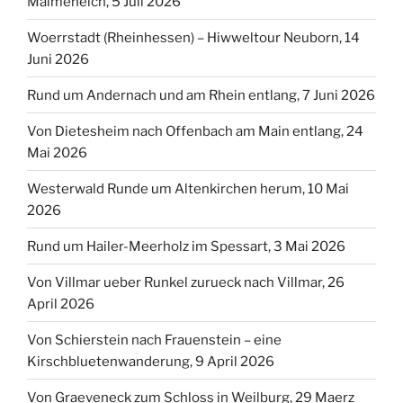
Ich geh wandern – GPS Wanderungen
Reit- und Wanderkarte
Taunus Info und Webcams
Der Eifelyeti -Wanderungen in der Eifel
Lonewalker – Englischer Wanderblog
Liste aller Wanderungen mit Link zum Beitrag
NEUESTE KOMMENTARE
Edith
zu
Von Eltville am Rhein zur Rauenthaler Spange,