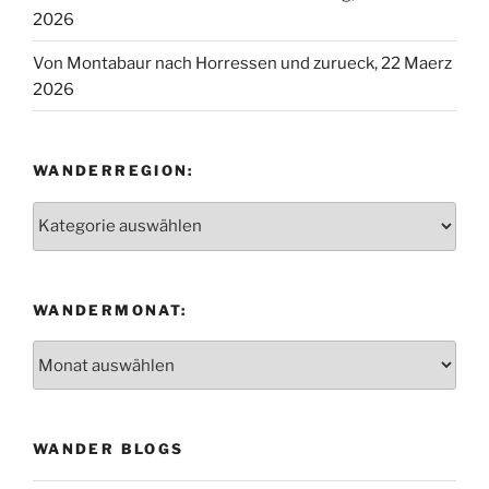
2 Oktober 2022
Helmut Schreiner
zu
Von Eltville am Rhein zur
Rauenthaler Spange, 2 Oktober 2022
Edith
zu
Von Oberursel, Hohemark nach Kronberg. 11
April 2021
Fischer Paul Gerhard
zu
Von Oberursel, Hohemark
nach Kronberg. 11 April 2021
Edith
zu
Babenhausen (Hessen) Runde an der
Gersprenz entlang, 23 Juni 2024
Datenschutzerklärung
Stolz präsentiert von WordPress