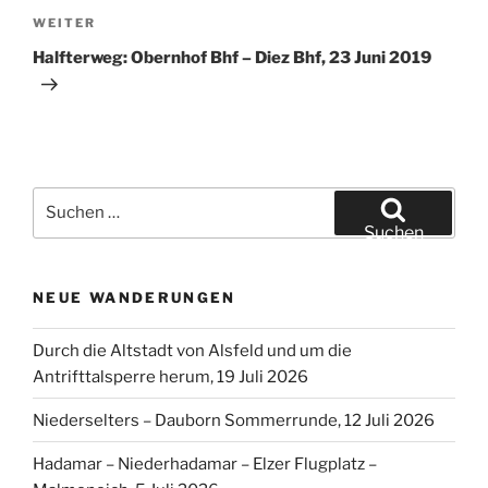
Von Montabaur nach Horressen und zurueck, 22 Maerz
2026
WANDERREGION:
Wanderregion:
WANDERMONAT:
Wandermonat:
WANDER BLOGS
DVV Wanderangebot