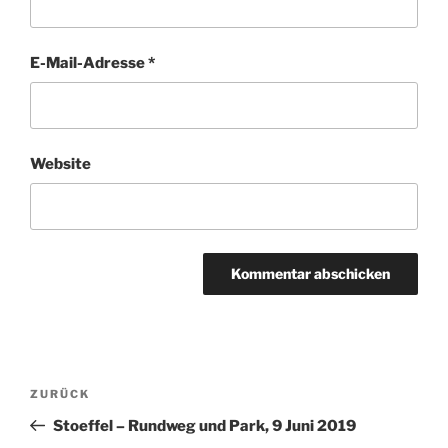
Woerrstadt (Rheinhessen) – Hiwweltour Neuborn, 14
Juni 2026
Rund um Andernach und am Rhein entlang, 7 Juni 2026
Von Dietesheim nach Offenbach am Main entlang, 24
Mai 2026
Westerwald Runde um Altenkirchen herum, 10 Mai
2026
Rund um Hailer-Meerholz im Spessart, 3 Mai 2026
Von Villmar ueber Runkel zurueck nach Villmar, 26
April 2026
Von Schierstein nach Frauenstein – eine
Kirschbluetenwanderung, 9 April 2026
Von Graeveneck zum Schloss in Weilburg, 29 Maerz
2026