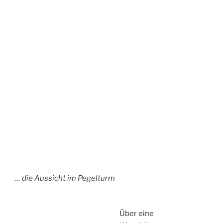
Brücke…
… und ein breiter
Fußgängerweg führt
zurück nach
Weißenthurm.
Ein Blick von der
Brücke in dern
Westerwald hinein.
Weißenthurm von der Brücke aus gesehen.