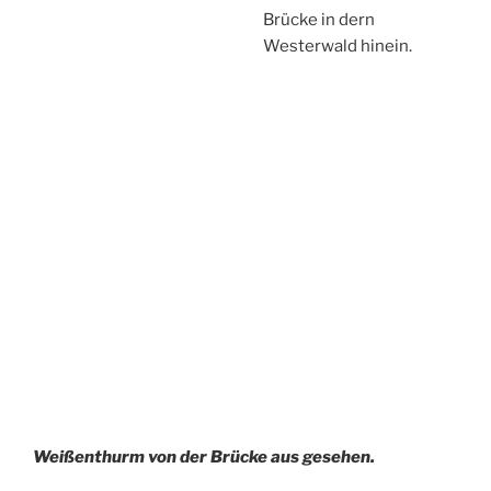
Schreibe einen Kommentar
Deine E-Mail-Adresse wird nicht veröffentlicht.
Erforderliche Felder sind mit
*
markiert
Kommentar
*
Name
*