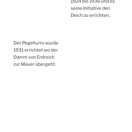
1924 bis 1936 und es
seine Initiative den
Deich zu errichten.
Der Pegelturm wurde
1931 errichtet wo der
Damm von Erdreich
zur Mauer übergeht.
… die Aussicht im Pegelturm
Über eine
Wendeltreppe
gelange ich auf die