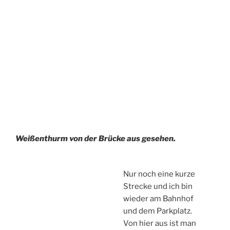
Weißenthurm von der Brücke aus gesehen.
Nur noch eine kurze
Strecke und ich bin
wieder am Bahnhof
und dem Parkplatz.
Von hier aus ist man
schnell auf der
Autobahn und somit
auf dem Heimweg.
Suchen
Suche
nach: