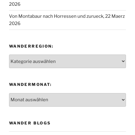
WANDERMONAT:
Wandermonat:
WANDER BLOGS
DVV Wanderangebot
Ich geh wandern – GPS Wanderungen
Reit- und Wanderkarte
Taunus Info und Webcams
Der Eifelyeti -Wanderungen in der Eifel
Lonewalker – Englischer Wanderblog
Liste aller Wanderungen mit Link zum Beitrag