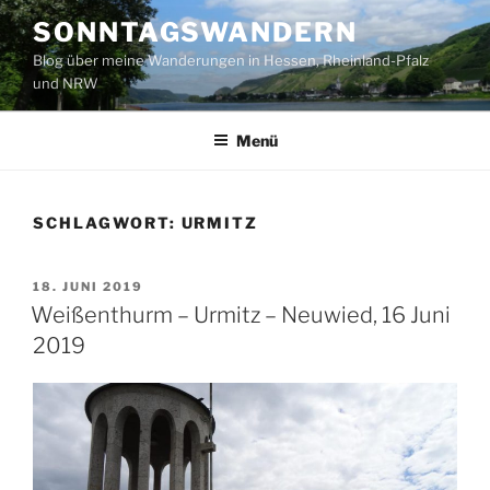
Zum
SONNTAGSWANDERN
Inhalt
Blog über meine Wanderungen in Hessen, Rheinland-Pfalz
springen
und NRW
Menü
SCHLAGWORT:
URMITZ
VERÖFFENTLICHT
18. JUNI 2019
AM
Weißenthurm – Urmitz – Neuwied, 16 Juni
2019