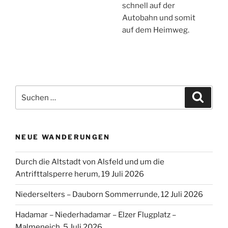
NEUE WANDERUNGEN
Durch die Altstadt von Alsfeld und um die
Antrifttalsperre herum, 19 Juli 2026
Niederselters – Dauborn Sommerrunde, 12 Juli 2026
Hadamar – Niederhadamar – Elzer Flugplatz –
Malmeneich, 5 Juli 2026
Woerrstadt (Rheinhessen) – Hiwweltour Neuborn, 14
Juni 2026
Rund um Andernach und am Rhein entlang, 7 Juni 2026
Von Dietesheim nach Offenbach am Main entlang, 24
Mai 2026
Westerwald Runde um Altenkirchen herum, 10 Mai
2026