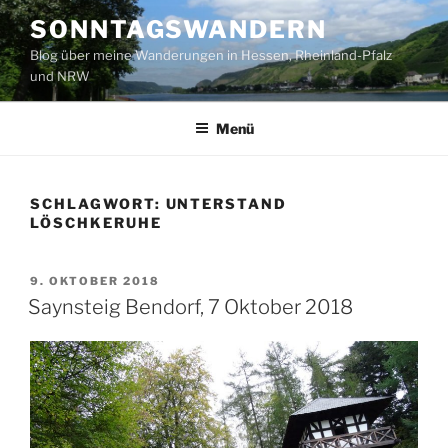
Zum
SONNTAGSWANDERN
Inhalt
Blog über meine Wanderungen in Hessen, Rheinland-Pfalz
springen
und NRW
Menü
SCHLAGWORT:
UNTERSTAND
LÖSCHKERUHE
VERÖFFENTLICHT
9. OKTOBER 2018
AM
Saynsteig Bendorf, 7 Oktober 2018