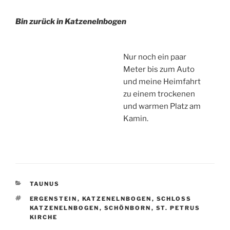
Bin zurück in Katzenelnbogen
Nur noch ein paar
Meter bis zum Auto
und meine Heimfahrt
zu einem trockenen
und warmen Platz am
Kamin.
KATEGORIEN
TAUNUS
SCHLAGWÖRTER
ERGENSTEIN
,
KATZENELNBOGEN
,
SCHLOSS
KATZENELNBOGEN
,
SCHÖNBORN
,
ST. PETRUS
KIRCHE