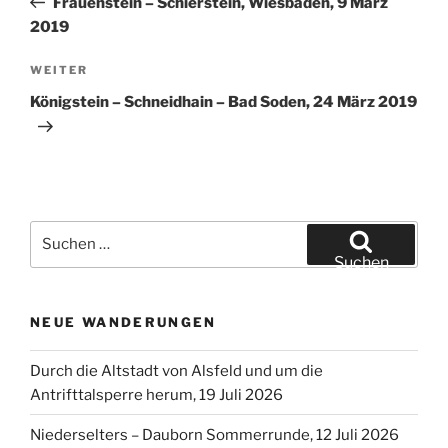
Frauenstein – Schierstein, Wiesbaden, 9 März
2019
Nächster
WEITER
Beitrag
Königstein – Schneidhain – Bad Soden, 24 März 2019
Suchen
nach:
Suchen
NEUE WANDERUNGEN
Durch die Altstadt von Alsfeld und um die
Antrifttalsperre herum, 19 Juli 2026
Niederselters – Dauborn Sommerrunde, 12 Juli 2026