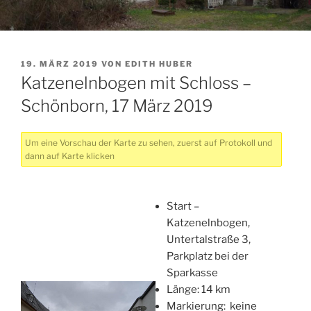
VERÖFFENTLICHT
19. MÄRZ 2019
VON
EDITH HUBER
AM
Katzenelnbogen mit Schloss –
Schönborn, 17 März 2019
Um eine Vorschau der Karte zu sehen, zuerst auf Protokoll und
dann auf Karte klicken
Start –
Katzenelnbogen,
Untertalstraße 3,
Parkplatz bei der
Sparkasse
Länge: 14 km
Markierung: keine