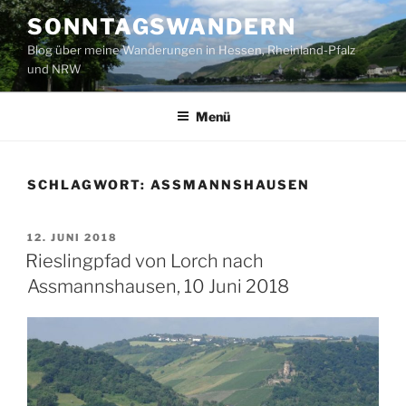
Zum
SONNTAGSWANDERN
Inhalt
Blog über meine Wanderungen in Hessen, Rheinland-Pfalz
springen
und NRW
Menü
SCHLAGWORT:
ASSMANNSHAUSEN
VERÖFFENTLICHT
12. JUNI 2018
AM
Rieslingpfad von Lorch nach
Assmannshausen, 10 Juni 2018