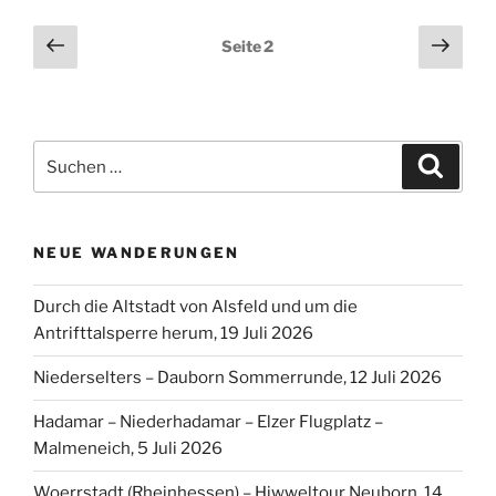
Seitennummerierung
Vorherige
Näch
Seite
2
Seite
Seit
der
Beiträge
Suchen
Suche
nach:
NEUE WANDERUNGEN
Durch die Altstadt von Alsfeld und um die
Antrifttalsperre herum, 19 Juli 2026
Niederselters – Dauborn Sommerrunde, 12 Juli 2026
Hadamar – Niederhadamar – Elzer Flugplatz –
Malmeneich, 5 Juli 2026
Woerrstadt (Rheinhessen) – Hiwweltour Neuborn, 14