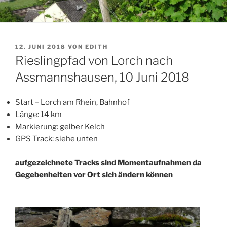
VERÖFFENTLICHT
12. JUNI 2018
VON
EDITH
AM
Rieslingpfad von Lorch nach
Assmannshausen, 10 Juni 2018
Start – Lorch am Rhein, Bahnhof
Länge: 14 km
Markierung: gelber Kelch
GPS Track: siehe unten
aufgezeichnete Tracks sind Momentaufnahmen da
Gegebenheiten vor Ort sich ändern können