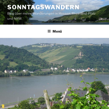
Zum
SONNTAGSWANDERN
Inhalt
Blog über meine Wanderungen in Hessen, Rheinland-Pfalz
springen
und NRW
Menü