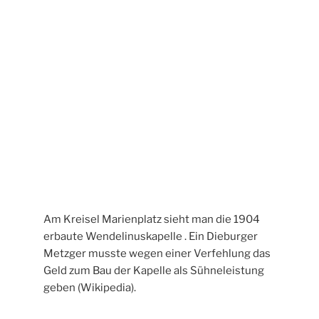
Am Kreisel Marienplatz sieht man die 1904
erbaute Wendelinuskapelle . Ein Dieburger
Metzger musste wegen einer Verfehlung das
Geld zum Bau der Kapelle als Sühneleistung
geben (Wikipedia).
Ein Blick in die Kapelle mit der Figur des St.
Wendelinus.
Das Kapuzinerkloster wurde 1866/67 als
schmuckloser Bau errichtet. Im Jahre 2012
verabschiedeten sich die Kapuziner aus Mangel an
Nachwuchs (Wikipedia).