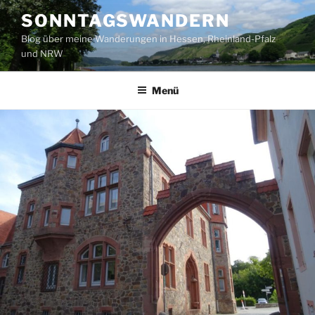
Zum
SONNTAGSWANDERN
Inhalt
Blog über meine Wanderungen in Hessen, Rheinland-Pfalz
springen
und NRW
Menü