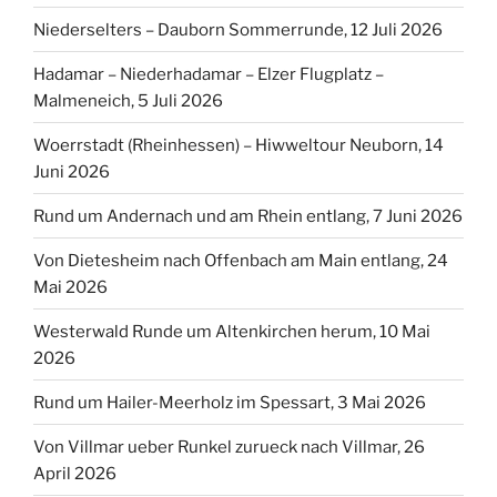
NEUESTE KOMMENTARE
Edith
zu
Von Eltville am Rhein zur Rauenthaler Spange,
2 Oktober 2022
Helmut Schreiner
zu
Von Eltville am Rhein zur
Rauenthaler Spange, 2 Oktober 2022
Edith
zu
Von Oberursel, Hohemark nach Kronberg. 11
April 2021
Fischer Paul Gerhard
zu
Von Oberursel, Hohemark
nach Kronberg. 11 April 2021
Edith
zu
Babenhausen (Hessen) Runde an der
Gersprenz entlang, 23 Juni 2024