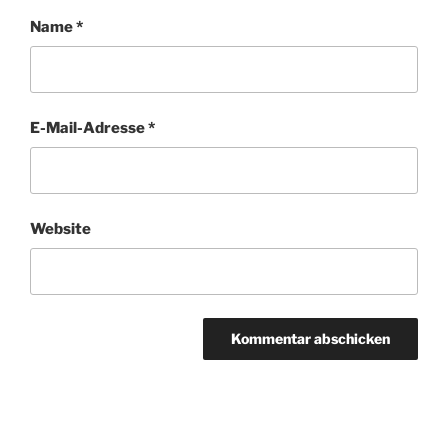
Von Schierstein nach Frauenstein – eine
Kirschbluetenwanderung, 9 April 2026
Von Graeveneck zum Schloss in Weilburg, 29 Maerz
2026
Von Montabaur nach Horressen und zurueck, 22 Maerz
2026
WANDERREGION:
Wanderregion:
WANDERMONAT:
Wandermonat: