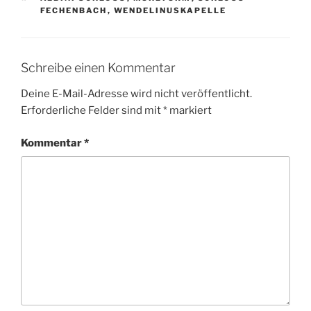
Niederselters – Dauborn Sommerrunde, 12 Juli 2026
Hadamar – Niederhadamar – Elzer Flugplatz –
Malmeneich, 5 Juli 2026
Woerrstadt (Rheinhessen) – Hiwweltour Neuborn, 14
Juni 2026
Rund um Andernach und am Rhein entlang, 7 Juni 2026
Von Dietesheim nach Offenbach am Main entlang, 24
Mai 2026
Westerwald Runde um Altenkirchen herum, 10 Mai
2026
Rund um Hailer-Meerholz im Spessart, 3 Mai 2026
Von Villmar ueber Runkel zurueck nach Villmar, 26
April 2026