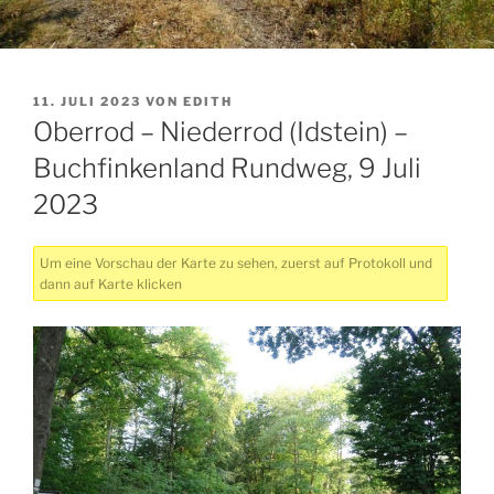
VERÖFFENTLICHT
11. JULI 2023
VON
EDITH
AM
Oberrod – Niederrod (Idstein) –
Buchfinkenland Rundweg, 9 Juli
2023
Um eine Vorschau der Karte zu sehen, zuerst auf Protokoll und
dann auf Karte klicken