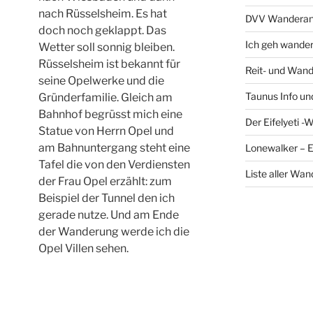
nach Rüsselsheim. Es hat
DVV Wanderan
doch noch geklappt. Das
Ich geh wande
Wetter soll sonnig bleiben.
Rüsselsheim ist bekannt für
Reit- und Wand
seine Opelwerke und die
Taunus Info u
Gründerfamilie. Gleich am
Bahnhof begrüsst mich eine
Der Eifelyeti -
Statue von Herrn Opel und
am Bahnuntergang steht eine
Lonewalker – 
Tafel die von den Verdiensten
Liste aller Wa
der Frau Opel erzählt: zum
Beispiel der Tunnel den ich
gerade nutze. Und am Ende
der Wanderung werde ich die
Opel Villen sehen.