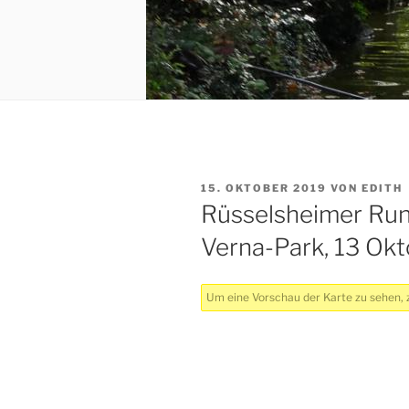
VERÖFFENTLICHT
15. OKTOBER 2019
VON
EDITH
AM
Rüsselsheimer Ru
Verna-Park, 13 Ok
Um eine Vorschau der Karte zu sehen, z