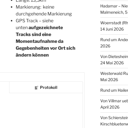
Länge: 13,5km
Hadamar – Nied
Markierung: keine
Malmeneich, 5 
durchgehende Markierung
GPS Track – siehe
Woerrstadt (Rh
unten
aufgezeichnete
14 Juni 2026
Tracks sind eine
Rund um Andern
Momentaufnahme da
2026
Gegebenheiten vor Ort sich
ändern können
Von Dieteshei
24 Mai 2026
Westerwald Ru
Mai 2026
Protokoll
Rund um Hailer
Von Villmar ue
April 2026
Von Schierstei
Kirschbluetenw