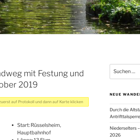
Suchen
ndweg mit Festung und
nach:
tober 2019
NEUE WANDE
uerst auf Protokoll und dann auf Karte klicken
Durch die Altst
Antrifttalsperr
Start: Rüsselsheim,
Niederselters 
Hauptbahnhof
2026