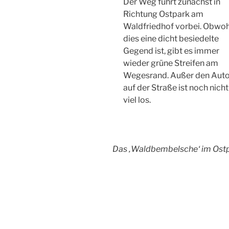
Der Weg führt zunächst in
Richtung Ostpark am
Waldfriedhof vorbei. Obwoh
dies eine dicht besiedelte
Gegend ist, gibt es immer
wieder grüne Streifen am
Wegesrand. Außer den Aut
auf der Straße ist noch nicht
viel los.
Das ‚Waldbembelsche‘ im Ost