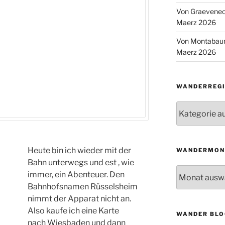
Von Graeveneck
Maerz 2026
Von Montabaur
Maerz 2026
WANDERREGI
Wanderregion
Heute bin ich wieder mit der
WANDERMON
Bahn unterwegs und est , wie
Wandermonat
immer, ein Abenteuer. Den
Bahnhofsnamen Rüsselsheim
nimmt der Apparat nicht an.
Also kaufe ich eine Karte
WANDER BLO
nach Wiesbaden und dann