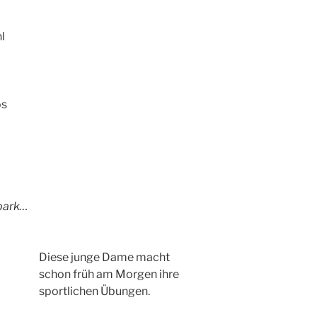
l
os
park…
Diese junge Dame macht
schon früh am Morgen ihre
sportlichen Übungen.