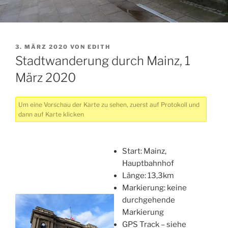
VERÖFFENTLICHT
3. MÄRZ 2020
VON
EDITH
AM
Stadtwanderung durch Mainz, 1
März 2020
Um eine Vorschau der Karte zu sehen, zuerst auf Protokoll und
dann auf Karte klicken
Start: Mainz,
Hauptbahnhof
Länge: 13,3km
Markierung: keine
durchgehende
Markierung
GPS Track – siehe