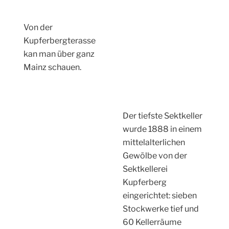
verlaufenden
Festungsringes.
Am Römertor