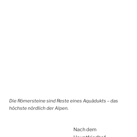
Nur noch sieben
Minuten bis zur
Abfahrt des Regio
zurück nach Hause.
Die Stadtwanderung
hat richtig Spaß
gemacht. Fast alle
Sehenswürdigkeiten
dieser Wanderung
sind auf den Mainzer
Karten
‚Festungsroute‘ und
‚Römerrout‘