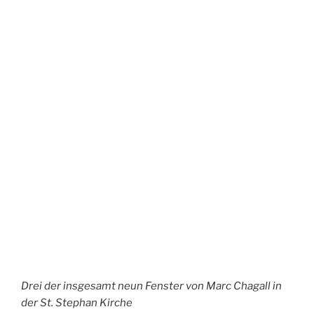
Sektkellerei
Kupferberg
eingerichtet: sieben
Stockwerke tief und
60 Kellerräume
umfassend. Nun
befindet sich ein
Museum in dem
Gebäude.
Der Alexanderturm
und die 1660
errichtetet Bastion
Alexander waren Teil
des um die Stadt