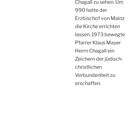
Drei der insgesamt neun
Fenster von
Marc Chagall in
der St. Stephan Kirche
Von der
Kupferbergterasse
kan man über ganz
Mainz schauen.
Der tiefste Sektkeller
wurde 1888 in einem
mittelalterlichen
Gewölbe von der