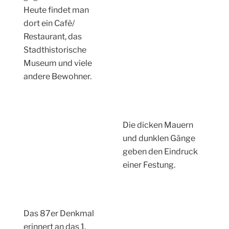
und dunklen Gänge
geben den Eindruck
einer Festung.
Das 87er Denkmal
erinnert an das 1.
Nassauische
Infanterieregiment
Nr. 87. Auf Wunsch
von Napoleon wurde
1809 dieses und
später weitere
Regimente gebildet.