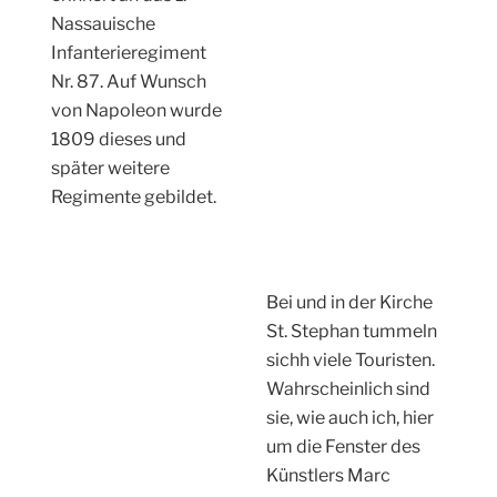
Bei und in der Kirche
St. Stephan tummeln
sichh viele Touristen.
Wahrscheinlich sind
sie, wie auch ich, hier
um die Fenster des
Künstlers Marc
Chagall zu sehen. Um
990 hatte der
Erzbischof von Mainz
die Kirche errichten
lassen. 1973 bewegte
Pfarrer Klaus Mayer
Herrn Chagall ein
Zeichern der jüdisch-
christlichen
Verbundenheit zu
erschaffen.