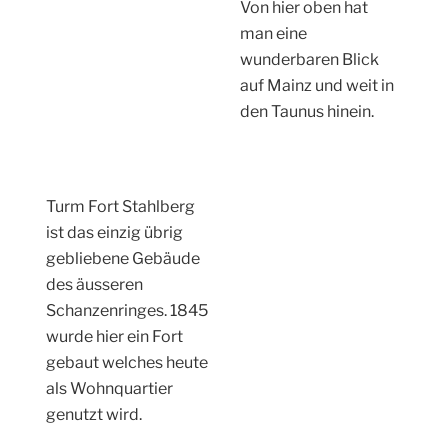
Die Römersteine sind Reste eines Aquädukts – das
höchste nördlich der Alpen.
Nach dem
Hauptfriedhof
überquere ich die
Saarstrasse.
Am Urnenfriedhof
steht dieses
Tempelchen. Von hier
aus ist es nicht mehr
weit bis zum
Hauptbahnhof.