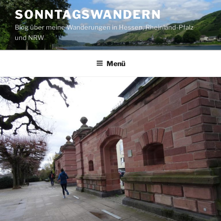
Zum
SONNTAGSWANDERN
Inhalt
Blog über meine Wanderungen in Hessen, Rheinland-Pfalz
springen
und NRW
Menü