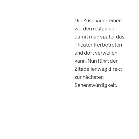
Die Zuschauerreihen
werden restauriert
damit man später das
Theater frei betreten
und dort verweilen
kann. Nun führt der
Zitadellenweg direkt
zur nächsten
Sehenswürdigkeit.
Das parchtvolle Portal der Zitadelle (1660)
Die Historie der