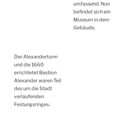
Die Reste des
römischen Stadttores
wurden im
Wohnkomplex
Kupferberg integriert.
Von hier oben hat
man eine
wunderbaren Blick
auf Mainz und weit in
den Taunus hinein.
Turm Fort Stahlberg
ist das einzig übrig
gebliebene Gebäude
des äusseren
Schanzenringes. 1845