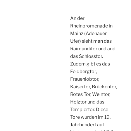
An der
Rheinpromenade in
Mainz (Adenauer
Ufer) sieht man das
Raimunditor und and
das Schlosstor.
Zudem gibt es das
Feldbergtor,
Frauenlobtor,
Kaisertor, Brückentor,
Rotes Tor, Weintor,
Holztor und das
Templertor. Diese
Tore wurden im 19.
Jahrhundert auf