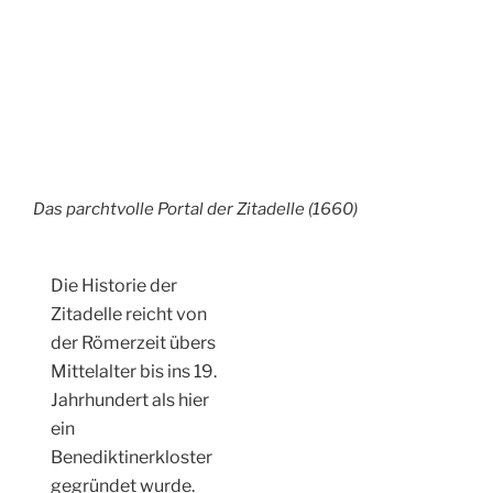
Zitadelle reicht von
der Römerzeit übers
Mittelalter bis ins 19.
Jahrhundert als hier
ein
Benediktinerkloster
gegründet wurde.
Heute findet man
dort ein Cafè/
Restaurant, das
Stadthistorische
Museum und viele
andere Bewohner.
Die dicken Mauern