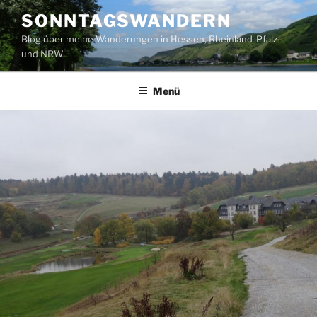
Zum
SONNTAGSWANDERN
Inhalt
Blog über meine Wanderungen in Hessen, Rheinland-Pfalz
springen
und NRW
Menü