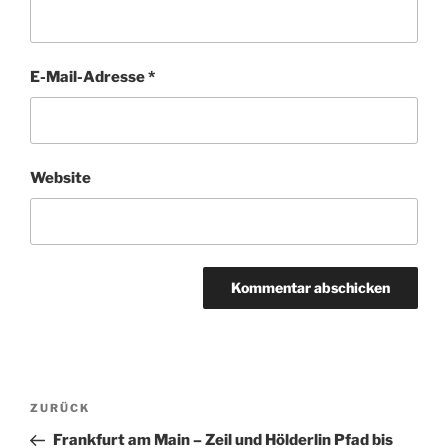
E-Mail-Adresse
*
Website
Beitragsnavigation
Vorheriger
ZURÜCK
Beitrag
Frankfurt am Main – Zeil und Hölderlin Pfad bis