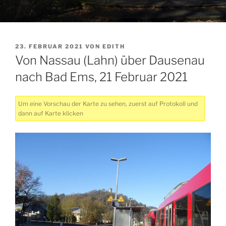
VERÖFFENTLICHT
23. FEBRUAR 2021
VON
EDITH
AM
Von Nassau (Lahn) über Dausenau
nach Bad Ems, 21 Februar 2021
Um eine Vorschau der Karte zu sehen, zuerst auf Protokoll und
dann auf Karte klicken