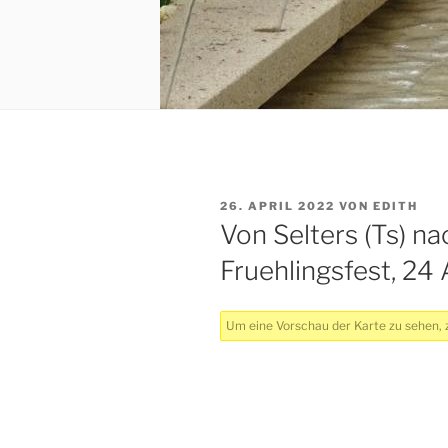
VERÖFFENTLICHT
26. APRIL 2022
VON
EDITH
AM
Von Selters (Ts) 
Fruehlingsfest, 24 
Um eine Vorschau der Karte zu sehen, z