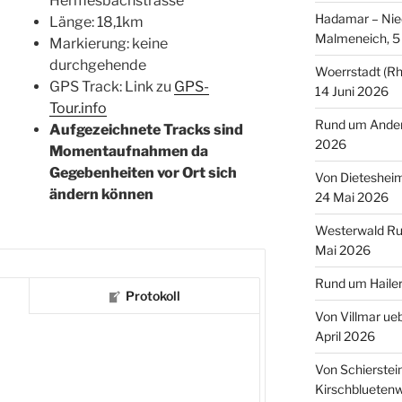
Hermesbachstrasse
Hadamar – Nied
Länge: 18,1km
Malmeneich, 5 
Markierung: keine
durchgehende
Woerrstadt (Rh
GPS Track: Link zu
GPS-
14 Juni 2026
Tour.info
Rund um Andern
Aufgezeichnete Tracks sind
2026
Momentaufnahmen da
Gegebenheiten vor Ort sich
Von Dieteshei
ändern kön
nen
24 Mai 2026
Westerwald Ru
Mai 2026
Rund um Hailer
Protokoll
Von Villmar ue
April 2026
Von Schierstei
Kirschbluetenw