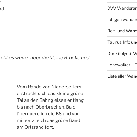
r
DVV Wanderan
nd
Ich geh wande
Reit- und Wand
Taunus Info u
Der Eifelyeti -
ht es weiter über die kleine Brücke und
Lonewalker – 
Liste aller Wa
Vom Rande von Niederselters
erstreckt sich das kleine grüne
Tal an den Bahngleisen entlang
bis nach Oberbrechen. Bald
überquere ich die B8 und vor
mir setzt sich das grüne Band
am Ortsrand fort.