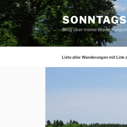
Zum
Inhalt
SONNTAG
springen
Blog über meine Wanderungen 
Liste aller Wanderungen mit Link 