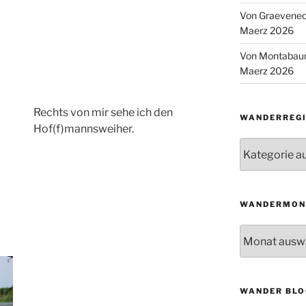
Von Graeveneck
Maerz 2026
Von Montabaur
Maerz 2026
Rechts von mir sehe ich den
WANDERREGI
Hof(f)mannsweiher.
Wanderregion
WANDERMON
Wandermonat
WANDER BLO