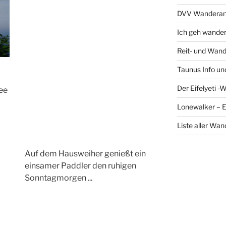
DVV Wanderan
Ich geh wande
Reit- und Wand
Taunus Info u
Der Eifelyeti -
ee
Lonewalker – 
Liste aller Wa
Auf dem Hausweiher genießt ein
einsamer Paddler den ruhigen
Sonntagmorgen ...