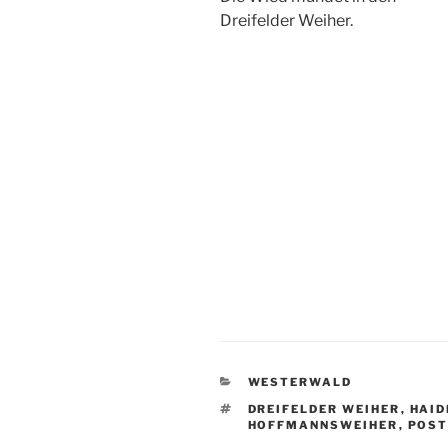
Dreifelder Weiher.
KATEGORIEN
WESTERWALD
SCHLAGWÖRTER
DREIFELDER WEIHER
,
HAID
HOFFMANNSWEIHER
,
POST