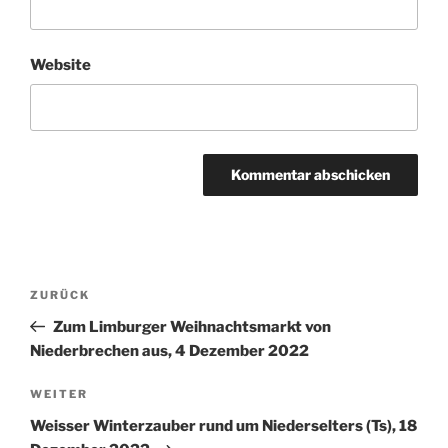
Website
Beitragsnavigation
Vorheriger
ZURÜCK
Beitrag
Zum Limburger Weihnachtsmarkt von
Niederbrechen aus, 4 Dezember 2022
Nächster
WEITER
Beitrag
Weisser Winterzauber rund um Niederselters (Ts), 18