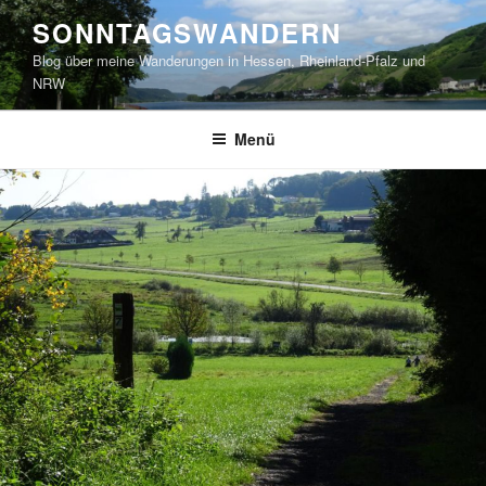
Zum
SONNTAGSWANDERN
Inhalt
Blog über meine Wanderungen in Hessen, Rheinland-Pfalz und
springen
NRW
Menü