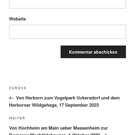
Website
Beitragsnavigation
Vorheriger
ZURÜCK
Beitrag
Von Herborn zum Vogelpark Uckersdorf und dem
Herborner Wildgehege, 17 September 2023
Nächster
WEITER
Beitrag
Von Hochheim am Main ueber Massenheim zur
Domaene Mechtildshausen, 1 Oktober 2023