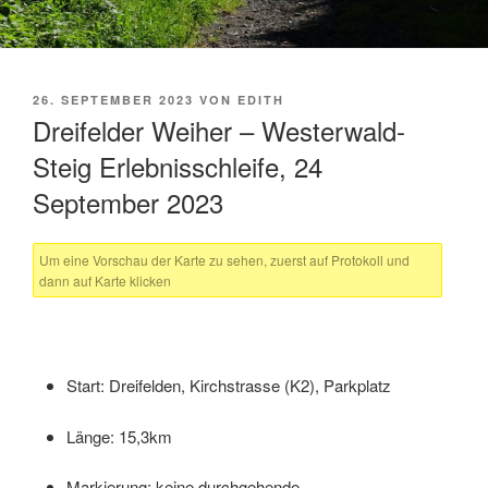
VERÖFFENTLICHT
26. SEPTEMBER 2023
VON
EDITH
AM
Dreifelder Weiher – Westerwald-
Steig Erlebnisschleife, 24
September 2023
Um eine Vorschau der Karte zu sehen, zuerst auf Protokoll und
dann auf Karte klicken
Start: Dreifelden, Kirchstrasse (K2), Parkplatz
Länge: 15,3km
Markierung: keine durchgehende