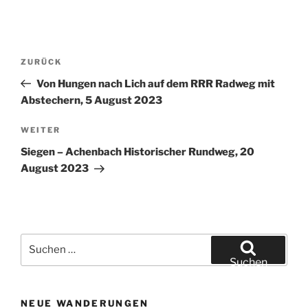
Beitragsnavigation
Vorheriger
ZURÜCK
Beitrag
Von Hungen nach Lich auf dem RRR Radweg mit
Abstechern, 5 August 2023
Nächster
WEITER
Beitrag
Siegen – Achenbach Historischer Rundweg, 20
August 2023
Suchen
nach:
Suchen
NEUE WANDERUNGEN