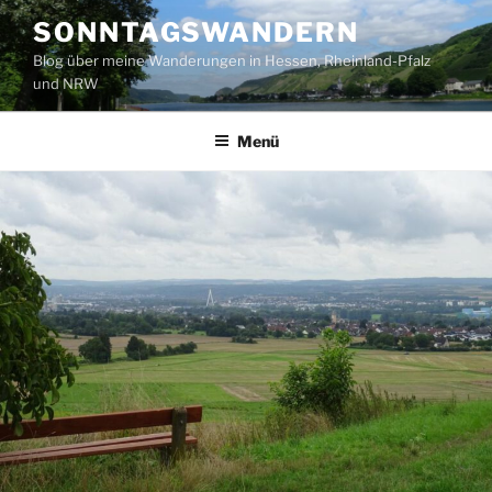
Zum
SONNTAGSWANDERN
Inhalt
Blog über meine Wanderungen in Hessen, Rheinland-Pfalz
springen
und NRW
Menü