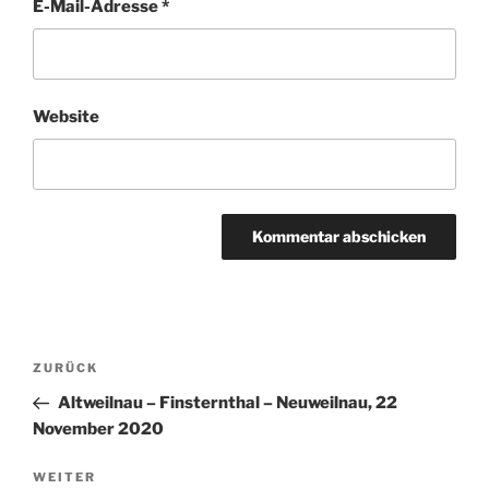
E-Mail-Adresse
*
Website
Beitragsnavigation
Vorheriger
ZURÜCK
Beitrag
Altweilnau – Finsternthal – Neuweilnau, 22
November 2020
Nächster
WEITER