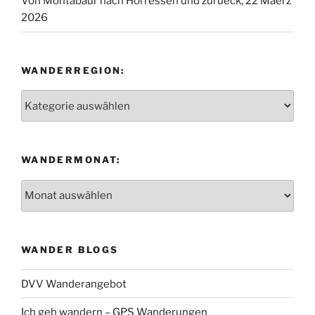
Von Montabaur nach Horressen und zurueck, 22 Maerz
2026
WANDERREGION:
Wanderregion:
WANDERMONAT:
Wandermonat:
WANDER BLOGS
DVV Wanderangebot
Ich geh wandern – GPS Wanderungen