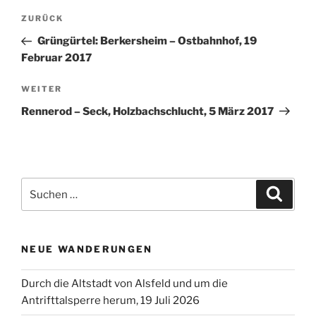
Beitragsnavigation
Vorheriger
ZURÜCK
Beitrag
Grüngürtel: Berkersheim – Ostbahnhof, 19
Februar 2017
Nächster
WEITER
Beitrag
Rennerod – Seck, Holzbachschlucht, 5 März 2017
Suchen
Suche
nach:
NEUE WANDERUNGEN
Durch die Altstadt von Alsfeld und um die
Antrifttalsperre herum, 19 Juli 2026