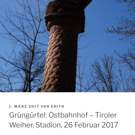
VERÖFFENTLICHT
1. MÄRZ 2017
VON
EDITH
AM
Grüngürtel: Ostbahnhof – Tiroler
Weiher, Stadion, 26 Februar 2017