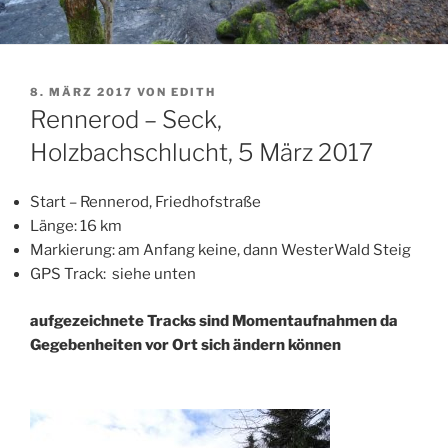
VERÖFFENTLICHT
8. MÄRZ 2017
VON
EDITH
AM
Rennerod – Seck,
Holzbachschlucht, 5 März 2017
Start – Rennerod, Friedhofstraße
Länge: 16 km
Markierung: am Anfang keine, dann WesterWald Steig
GPS Track: siehe unten
aufgezeichnete Tracks sind Momentaufnahmen da
Gegebenheiten vor Ort sich ändern können