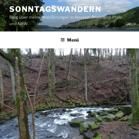
Zum
SONNTAGSWANDERN
Inhalt
Blog über meine Wanderungen in Hessen, Rheinland-Pfalz
springen
und NRW
Menü