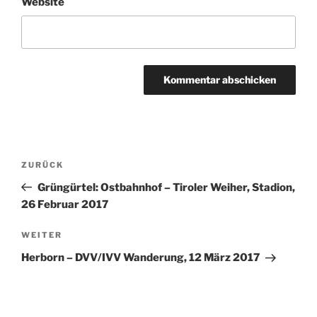
Website
Beitragsnavigation
Vorheriger
ZURÜCK
Beitrag
Grüngürtel: Ostbahnhof – Tiroler Weiher, Stadion,
26 Februar 2017
Nächster
WEITER
Beitrag
Herborn – DVV/IVV Wanderung, 12 März 2017