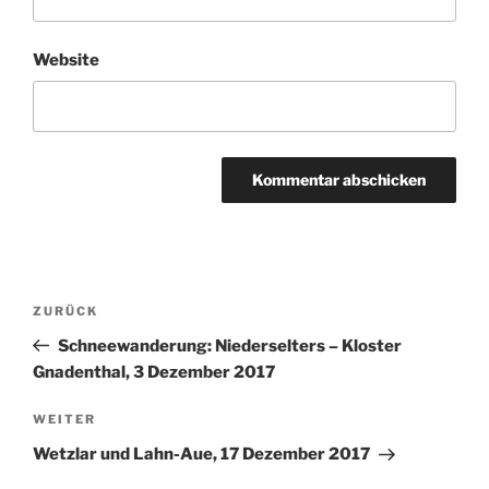
Website
Beitragsnavigation
Vorheriger
ZURÜCK
Beitrag
Schneewanderung: Niederselters – Kloster
Gnadenthal, 3 Dezember 2017
Nächster
WEITER
Beitrag
Wetzlar und Lahn-Aue, 17 Dezember 2017