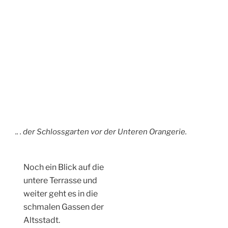
Noch ein Blick auf die
untere Terrasse und
weiter geht es in die
schmalen Gassen der
Altsstadt.
Im 18. Jahrhundert
wurden die alten
Stadttore durch
diesen neuen Bau
ersetzt. Das Landtor
und die katholische
Kirche begrüssen die
Besucher des