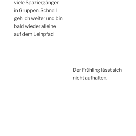
… und schon kommt Löhnberg in Sicht.
Die imposante
Löhnberger Mühle
entstand 1870 /72
(industriekultur-
mittelhessen.de) Der
Mühlenbetrieb ging
bis 1921 und danach
wurden die Bauten als
Getreidespeicher
genutzt.