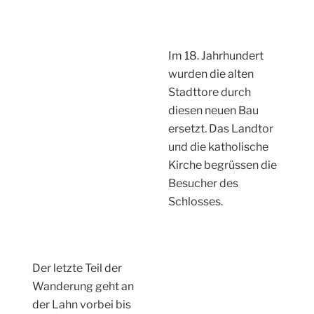
Schlosses.
Der letzte Teil der
Wanderung geht an
der Lahn vorbei bis
nach Löhnberg. Nun
bin ich vom
Westerwald in den
Taunus gewechselt.
Der Leinpfad verläuft direkt am Ufer entlang
Die Enten