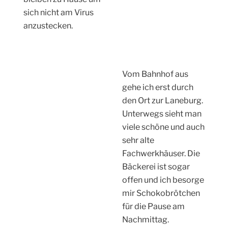
sich nicht am Virus
anzustecken.
Vom Bahnhof aus
gehe ich erst durch
den Ort zur Laneburg.
Unterwegs sieht man
viele schöne und auch
sehr alte
Fachwerkhäuser. Die
Bäckerei ist sogar
offen und ich besorge
mir Schokobrötchen
für die Pause am
Nachmittag.