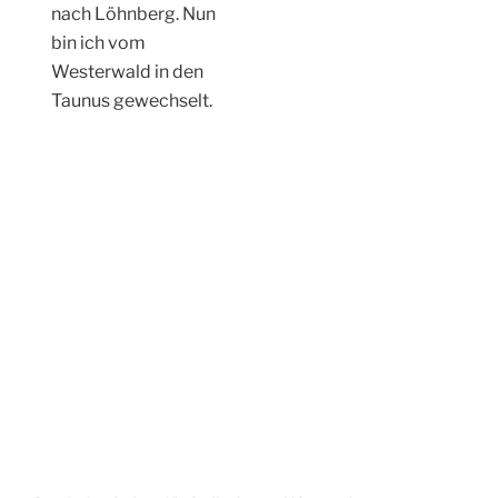
schwimmen
gemächlich dahin und
geniessen den
ruhigen Sonntag.
Die Rosenhang
Galerie lockt mir ihren
Statuen im
Aussenbereich. Doch
ich laufe weiter und
passiere Ahausen.
Hier begegnen mir
viele Spaziergänger
in Gruppen. Schnell
geh ich weiter und bin