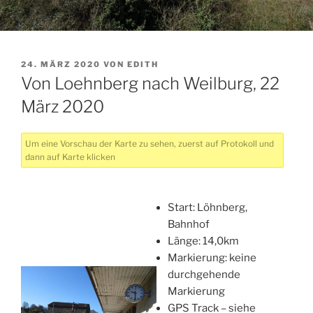
VERÖFFENTLICHT
24. MÄRZ 2020
VON
EDITH
AM
Von Loehnberg nach Weilburg, 22
März 2020
Um eine Vorschau der Karte zu sehen, zuerst auf Protokoll und
dann auf Karte klicken
Start: Löhnberg,
Bahnhof
Länge: 14,0km
Markierung: keine
durchgehende
Markierung
GPS Track – siehe