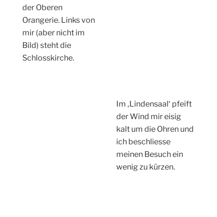
der Oberen
Orangerie. Links von
mir (aber nicht im
Bild) steht die
Schlosskirche.
Im ‚Lindensaal‘ pfeift
der Wind mir eisig
kalt um die Ohren und
ich beschliesse
meinen Besuch ein
wenig zu kürzen.
.. . der Schlossgarten vor der Unteren Orangerie.